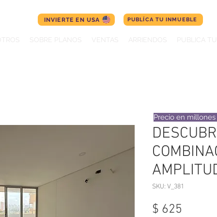
INVIERTE EN USA
PUBLÍCA TU INMUEBLE
OTROS
SOBRE PLANOS
VENTAS
ARRIENDOS
PUBLICA T
Precio en millone
DESCUBR
COMBINA
AMPLITU
SKU: V_381
Precio
$ 625