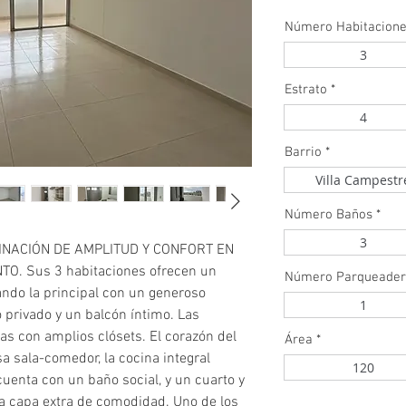
Número Habitacion
3
Estrato
*
4
Barrio
*
Villa Campestr
Número Baños
*
3
NACIÓN DE AMPLITUD Y CONFORT EN
. Sus 3 habitaciones ofrecen un
Número Parqueader
ando la principal con un generoso
1
 privado y un balcón íntimo. Las
as con amplios clósets. El corazón del
Área
*
a sala-comedor, la cocina integral
120
 cuenta con un baño social, y un cuarto y
a capa extra de comodidad. Uno de los