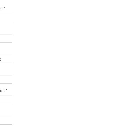
es
*
e
os
*