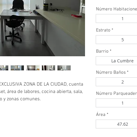
Número Habitacion
1
Estrato
*
5
Barrio
*
La Cumbre
Número Baños
*
2
XCLUSIVA ZONA DE LA CIUDAD, cuenta
t, área de labores, cocina abierta, sala,
Número Parqueader
do y zonas comunes.
1
Área
*
47.62