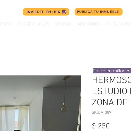
INVIERTE EN USA
PUBLÍCA TU INMUEBLE
OTROS
SOBRE PLANOS
VENTAS
ARRIENDOS
PUBLICA T
Precio en millone
HERMOSO
ESTUDIO 
ZONA DE 
SKU: V_389
Precio
$ 250