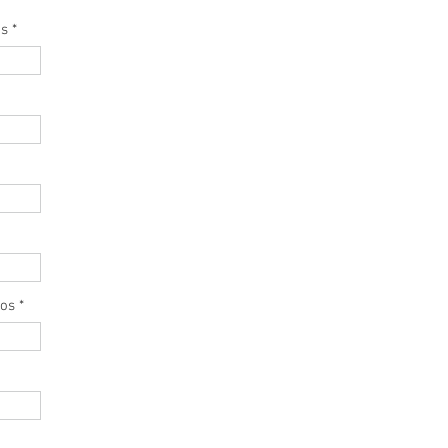
es
*
os
*