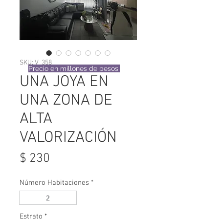
SKU: V_358
Precio en millones de pesos
UNA JOYA EN
UNA ZONA DE
ALTA
VALORIZACIÓN
Precio
$ 230
Número Habitaciones
*
2
Estrato
*