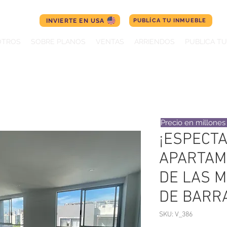
INVIERTE EN USA
PUBLÍCA TU INMUEBLE
OTROS
SOBRE PLANOS
VENTAS
ARRIENDOS
PUBLICA T
Precio en millone
¡ESPECT
APARTAM
DE LAS 
DE BARR
SKU: V_386