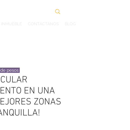
Search
U INMUEBLE
CONTÁCTANOS
BLOG
s de pesos
ACULAR
ENTO EN UNA
MEJORES ZONAS
ANQUILLA!