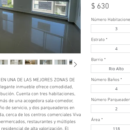
Precio
$ 630
Número Habitacion
3
Estrato
*
4
Barrio
*
Rio Alto
 EN UNA DE LAS MEJORES ZONAS DE
Número Baños
*
legante inmueble ofrece comodidad,
4
ibución. Cuenta con tres habitaciones,
Número Parqueader
emás de una acogedora sala-comedor,
año de servicio, y dos parqueaderos en
2
ada, cerca de los centros comerciales Viva
Área
*
permercados, restaurantes y múltiples
 residencial de alta valorización. El
118