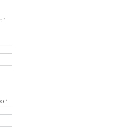
es
*
os
*