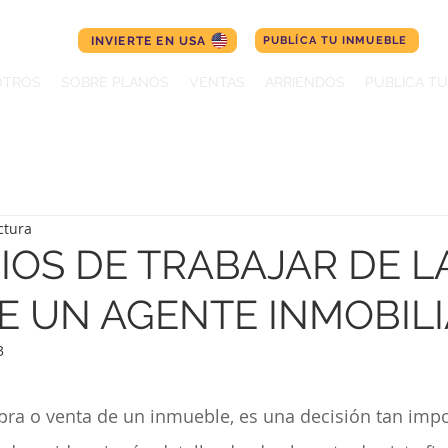
INVIERTE EN USA
PUBLÍCA TU INMUEBLE
OTROS
SOBRE PLANOS
VENTAS
ARRIENDOS
PUBLICA T
ctura
IOS DE TRABAJAR DE L
 UN AGENTE INMOBILI
3
ra o venta de un inmueble, es una decisión tan impo