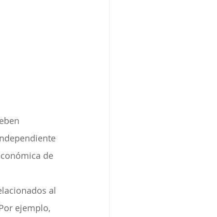
deben 
independiente 
 económica de 
lacionados al 
 Por ejemplo, 