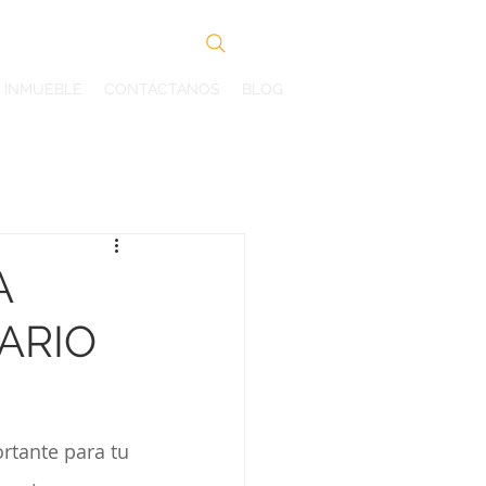
Search
U INMUEBLE
CONTÁCTANOS
BLOG
A
ARIO
rtante para tu 