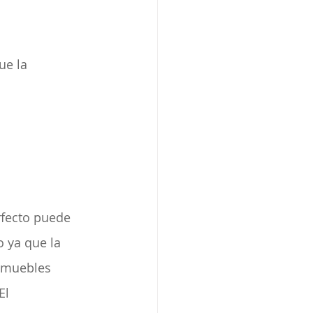
ue la 
rfecto puede 
 ya que la 
inmuebles 
l 